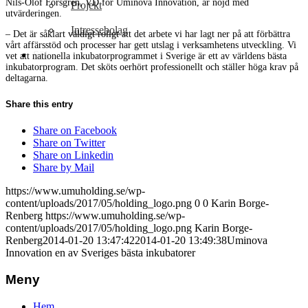
Nils-Olof Forsgren, VD för Uminova Innovation, är nöjd med
Projekt
utvärderingen.
Intressebolag
– Det är såklart väldigt roligt att det arbete vi har lagt ner på att förbättra
vårt affärsstöd och processer har gett utslag i verksamhetens utveckling. Vi
Sök
vet att nationella inkubatorprogrammet i Sverige är ett av världens bästa
inkubatorprogram. Det sköts oerhört professionellt och ställer höga krav på
deltagarna.
Share this entry
Share on Facebook
Share on Twitter
Share on Linkedin
Share by Mail
https://www.umuholding.se/wp-
content/uploads/2017/05/holding_logo.png
0
0
Karin Borge-
Renberg
https://www.umuholding.se/wp-
content/uploads/2017/05/holding_logo.png
Karin Borge-
Renberg
2014-01-20 13:47:42
2014-01-20 13:49:38
Uminova
Innovation en av Sveriges bästa inkubatorer
Meny
Hem