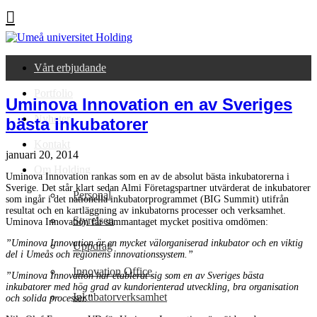
Vårt erbjudande
Portfolio
Uminova Innovation en av Sveriges
Nyheter
bästa inkubatorer
Kontakt
januari 20, 2014
Om Holding
Uminova Innovation rankas som en av de absolut bästa inkubatorerna i
Sverige. Det står klart sedan Almi Företagspartner utvärderat de inkubatorer
Personal
som ingår i det nationella inkubatorprogrammet (BIG Summit) utifrån
resultat och en kartläggning av inkubatorns processer och verksamhet.
Styrelsen
Uminova Innovation får sammantaget mycket positiva omdömen:
”Uminova Innovation är en mycket välorganiserad inkubator och en viktig
Uppdrag
del i Umeås och regionens innovationssystem.”
Innovation Office
”Uminova Innovation har etablerat sig som en av Sveriges bästa
inkubatorer med hög grad av kundorienterad utveckling, bra organisation
Inkubatorverksamhet
och solida processer.”