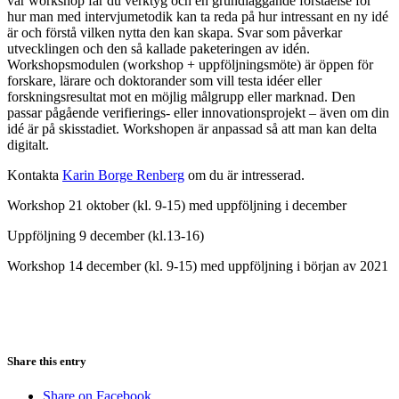
vår workshop får du verktyg och en grundläggande förståelse för
hur man med intervjumetodik kan ta reda på hur intressant en ny idé
är och förstå vilken nytta den kan skapa. Svar som påverkar
utvecklingen och den så kallade paketeringen av idén.
Workshopsmodulen (workshop + uppföljningsmöte) är öppen för
forskare, lärare och doktorander som vill testa idéer eller
forskningsresultat mot en möjlig målgrupp eller marknad. Den
passar pågående verifierings- eller innovationsprojekt – även om din
idé är på skisstadiet. Workshopen är anpassad så att man kan delta
digitalt.
Kontakta
Karin Borge Renberg
om du är intresserad.
Workshop 21 oktober (kl. 9-15) med uppföljning i december
Uppföljning 9 december (kl.13-16)
Workshop 14 december (kl. 9-15) med uppföljning i början av 2021
Share this entry
Share on Facebook