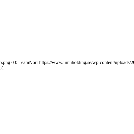
o.png
0
0
TeamNorr
https://www.umuholding.se/wp-content/uploads/2
å