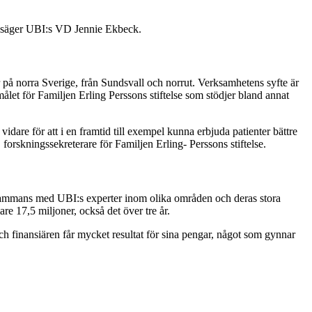
ska, säger UBI:s VD Jennie Ekbeck.
på norra Sverige, från Sundsvall och norrut. Verksamhetens syfte är
 målet för Familjen Erling Perssons stiftelse som stödjer bland annat
idare för att i en framtid till exempel kunna erbjuda patienter bättre
, forskningssekreterare för Familjen Erling- Perssons stiftelse.
Tillsammans med UBI:s experter inom olika områden och deras stora
 17,5 miljoner, också det över tre år.
och finansiären får mycket resultat för sina pengar, något som gynnar