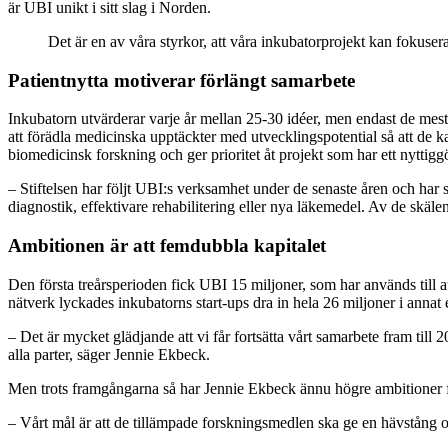
är UBI unikt i sitt slag i Norden.
Det är en av våra styrkor, att våra inkubatorprojekt kan fokuser
Patientnytta motiverar förlängt samarbete
Inkubatorn utvärderar varje år mellan 25-30 idéer, men endast de mes
att förädla medicinska upptäckter med utvecklingspotential så att de ka
biomedicinsk forskning och ger prioritet åt projekt som har ett nyttigg
– Stiftelsen har följt UBI:s verksamhet under de senaste åren och har s
diagnostik, effektivare rehabilitering eller nya läkemedel. Av de skälen
Ambitionen är att femdubbla kapitalet
Den första treårsperioden fick UBI 15 miljoner, som har används till
nätverk lyckades inkubatorns start-ups dra in hela 26 miljoner i annat e
– Det är mycket glädjande att vi får fortsätta vårt samarbete fram til
alla parter, säger Jennie Ekbeck.
Men trots framgångarna så har Jennie Ekbeck ännu högre ambitioner 
– Vårt mål är att de tillämpade forskningsmedlen ska ge en hävstång 