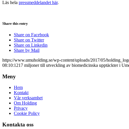
Läs hela
pressmeddelandet här
.
Share this entry
Share on Facebook
Share on Twitter
Share on Linkedin
Share by Mail
https://www.umuholding.se/wp-content/uploads/2017/05/holding_log
08:10:12
17 miljoner till utveckling av biomedicinska upptäckter i Ume
Meny
Hem
Kontakt
Vår verksamhet
Om Holding
Privacy
Cookie Policy
Kontakta oss