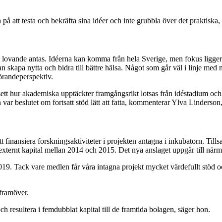
a på att testa och bekräfta sina idéer och inte grubbla över det prakti
t lovande antas. Idéerna kan komma från hela Sverige, men fokus ligger 
n skapa nytta och bidra till bättre hälsa. Något som går väl i linje med
örandeperspektiv.
ett hur akademiska upptäckter framgångsrikt lotsas från idéstadium och v
 var beslutet om fortsatt stöd lätt att fatta, kommenterar Ylva Linderson
 att finansiera forskningsaktiviteter i projekten antagna i inkubatorn. 
xternt kapital mellan 2014 och 2015. Det nya anslaget uppgår till närmare
l 2019. Tack vare medlen får våra intagna projekt mycket värdefullt stöd 
framöver.
och resultera i femdubblat kapital till de framtida bolagen, säger hon.