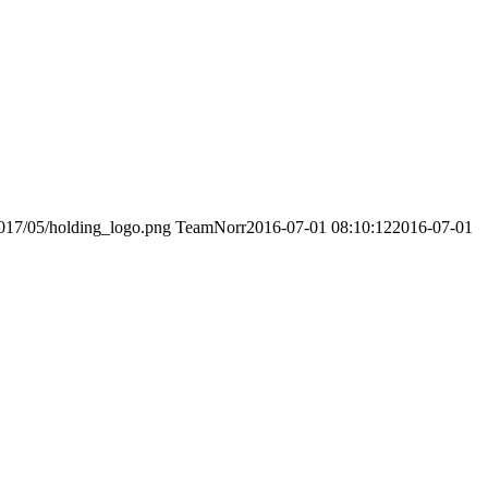
017/05/holding_logo.png
TeamNorr
2016-07-01 08:10:12
2016-07-01