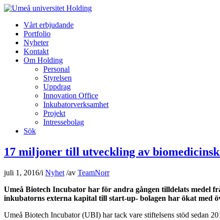
Vårt erbjudande
Portfolio
Nyheter
Kontakt
Om Holding
Personal
Styrelsen
Uppdrag
Innovation Office
Inkubatorverksamhet
Projekt
Intressebolag
Sök
17 miljoner till utveckling av biomedicinsk
juli 1, 2016
/
i
Nyhet
/
av
TeamNorr
Umeå Biotech Incubator har för andra gången tilldelats medel frå
inkubatorns externa kapital till start-up- bolagen har ökat med ö
Umeå Biotech Incubator (UBI) har tack vare stiftelsens stöd sedan 201